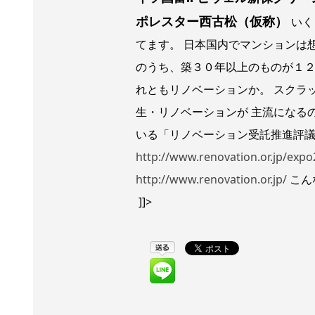
ポレスター西古松（仮称）
いく
てます。 日本国内でマンションは
のうち、築３０年以上のものが１２
れともリノベーションか。 スクラ
生・リノベーションが 主流になる
いる「リノベーション受託推進評議
http://www.renovation.or.jp/expo
http://www.renovation.or.jp/
こん
]]>