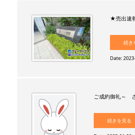
★売出速
続き
Date
2023
ご成約御礼～ 
続きを見る