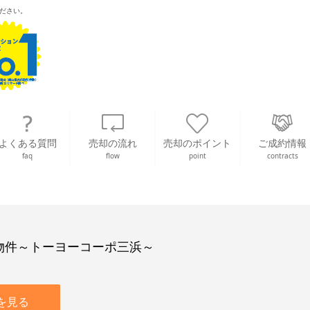
ださい。
よくある質問
売却の流れ
売却のポイント
ご成約情報
faq
flow
point
contracts
物件～トーヨーコーポ三浜～
を見る