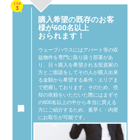
購入希望の既存のお客
様が600名以上
おられます！
ウェーブハウスにはアパート等の収
益物件を専門に取り扱う部署があ
り、日々購入を希望される投資家の
方とご面談をしてその人が購入出来
る金額から希望する条件・エリアま
で把握しております。そのため、売
却の依頼をいただいた際にはまずそ
の600名以上の中から本当に買える
方にご紹介するため、素早く・内密
にお取引が可能です。