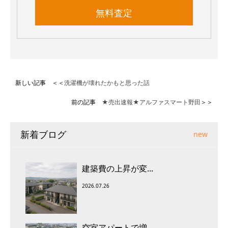
無料査定
新しい記事 ＜＜
洗濯機が壊れたかもと思った話
前の記事
★売出速報★アルファスマート野田
＞＞
新着ブログ
new
建築費の上昇が変...
2026.07.26
空室アパートで増...