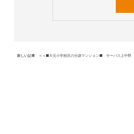
新しい記事 ＜＜
■大元小学校区の分譲マンション■ サーパス上中野