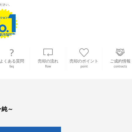
ださい。
よくある質問
売却の流れ
売却のポイント
ご成約情報
faq
flow
point
contracts
ン純～