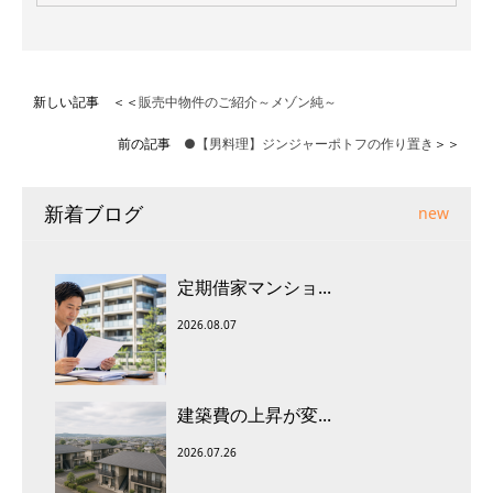
新しい記事 ＜＜
販売中物件のご紹介～メゾン純～
前の記事
●【男料理】ジンジャーポトフの作り置き
＞＞
新着ブログ
new
定期借家マンショ...
2026.08.07
建築費の上昇が変...
2026.07.26