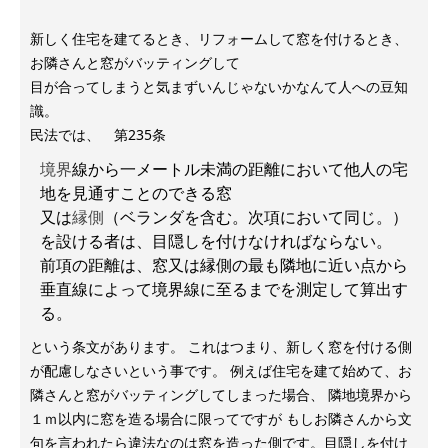
新しく住宅を建てるとき、リフォームして窓を付けるとき、
お隣さんと窓がバッティングして
目が合ってしまうと気まずいんじゃないかなんて人への豆知
識。
民法では、 第235条
境界
線から一メートル未満の距離において他人の宅
地を見通すことのできる窓
又は
縁側
（ベランダを含む。次項において同じ。）
を設ける者は、目隠しを付けなければならない。
前項の距離は、窓又は縁側の最も隣地に近い点から
垂直線によって境界線に至るまでを測定して算出す
る。
という条文があります。 これはつまり、新しく窓を付ける側
が配慮しなさいという事です。 例えば住宅を建て始めて、お
隣さんと窓がバッティングしてしまった場合、 隣地境界から
１ｍ以内に窓を造る場合に限ってですが もしお隣さんから文
句を言われたら違法なのは窓を造った側です。目隠しを付け