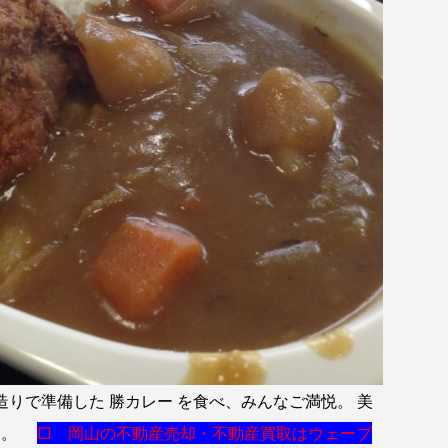
りで準備した 勝カレー を食べ、みんなご満悦。 美
した。
□ 岡山の不動産売却・不動産買取はウェーブ