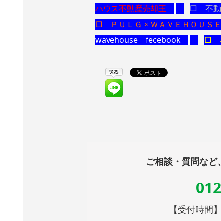
ハウス不動産売却王
□ 不動産
□ ＰＵＬＧ × ＷＡＶＥＨＯＵＳ
wavehouse fecebook
□
ご相談・質問など
012
【受付時間】10