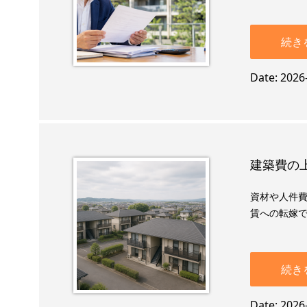
続き
Date
2026
建築費の上
資材や人件
賃への転嫁で
続き
Date
2026