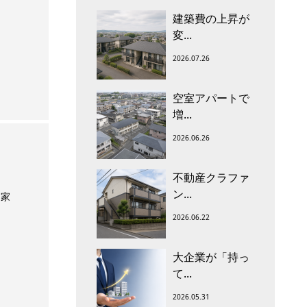
建築費の上昇が
変...
2026.07.26
空室アパートで
増...
2026.06.26
不動産クラファ
ン...
は家
2026.06.22
大企業が「持っ
て...
2026.05.31