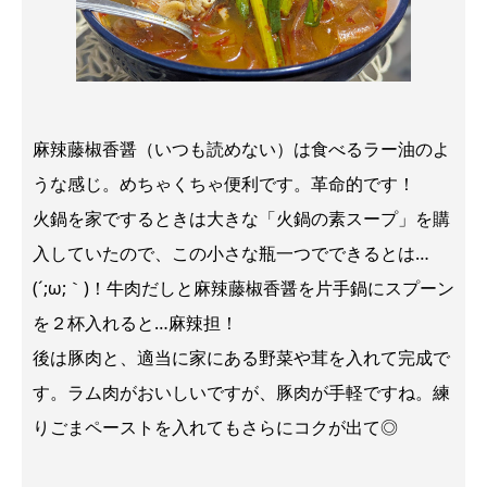
麻辣藤椒香醤（いつも読めない）は食べるラー油のよ
うな感じ。めちゃくちゃ便利です。革命的です！
火鍋を家でするときは大きな「火鍋の素スープ」を購
入していたので、この小さな瓶一つでできるとは…
(´;ω;｀)！牛肉だしと麻辣藤椒香醤を片手鍋にスプーン
を２杯入れると…麻辣担！
後は豚肉と、適当に家にある野菜や茸を入れて完成で
す。ラム肉がおいしいですが、豚肉が手軽ですね。練
りごまペーストを入れてもさらにコクが出て◎