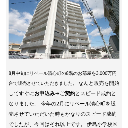
8月中旬に
リベール清心町
の8階のお部屋を3,000万円
なんと販売を開始
台で販売させていただきました。
してすぐに
お申込み
→
ご契約
とスピード成約と
なりました。
今年の2月にリベール清心町を販
売させていただいた時もかなりのスピード成約
でしたが、今回はそれ以上です。
伊島小学校区