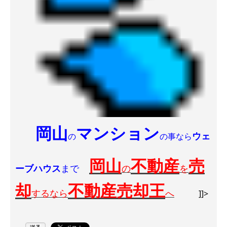
岡山
マンション
ウェ
の
の事なら
岡山
不動産
売
ーブハウス
まで
の
を
却
不動産売却王
するなら
へ
]]>