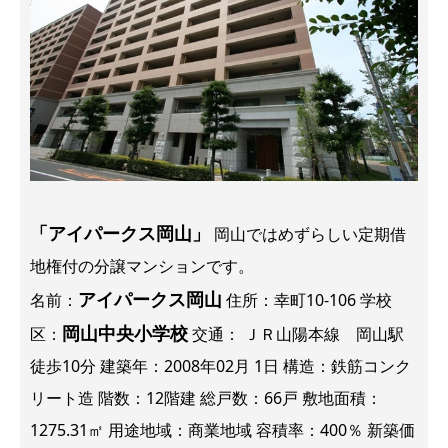
「アイパークス岡山」
岡山ではめずらしい定期借
地権付の分譲マンションです。
アイパークス岡山
名前：
住所：幸町10-106 学校
岡山中央小学校
区：
交通： ＪＲ山陽本線 岡山駅
徒歩10分 建築年：2008年02月 1日 構造：鉄筋コンク
リート造 階数：12階建 総戸数：66戸 敷地面積：
1275.31㎡ 用途地域：商業地域 容積率：400％ 新築価