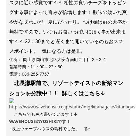
スタに近い感覚です＾＾ 相性の良いチーズをトッピン
グする事によって旨みが倍増します！ 酸味の効いた爽
やかな味わいが、夏にぴったり。 つけ麺は麺の大盛が
無料ですので、いつもお腹いっぱいに頂く事が出来ま
す＾＾ 22：30までと遅くまで開いているのもおスス
メポイント。 気になる方は是非。
住所：
岡山県岡山市北区大安寺南町２丁目３−３４
営業時間：11：00～22：30
電話：
086-255-7757
北長瀬駅前で、リゾートテイストの新築マン
ションを分譲中！！
詳しくはこちら↓
こちらでも色々書いています！↓
WAVEHOUSEのYOSHIKIです！
以上ウェーブハウスの島村でした。 ]]>