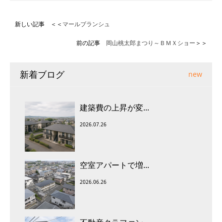
新しい記事 ＜＜
マールブランシュ
前の記事
岡山桃太郎まつり～ＢＭＸショー
＞＞
新着ブログ
new
建築費の上昇が変...
2026.07.26
空室アパートで増...
2026.06.26