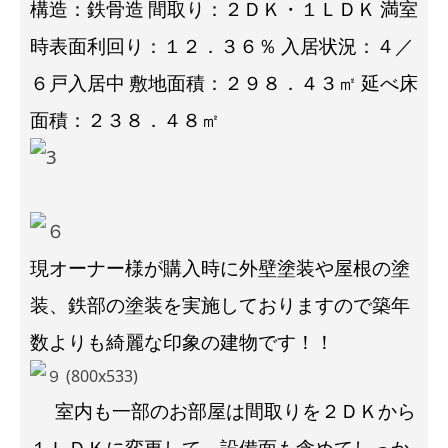
構造：鉄骨造
間取り：２ＤＫ・１ＬＤＫ
満室
時表面利回り：１２．３６％
入居状況：４／
６戸入居中
敷地面積：２９８．４３㎡
延べ床
面積：２３８．４８㎡
現オーナー様が購入時に外壁塗装や屋根の塗
装、鉄部の塗装を実施しておりますので築年
数よりも綺麗な印象の建物です！！
室内も一部のお部屋は間取りを２ＤＫから
１ＬＤＫに変更して、設備面も含めてしっか