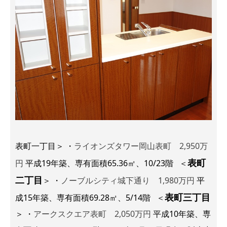
表町一丁目＞ ・
ライオンズタワー岡山表町 2,950万
表町
円
平成19年築、専有面積65.36㎡、10/23階 ＜
二丁目
＞ ・
ノーブルシティ城下通り 1,980万円
平
表町三丁目
成15年築、専有面積69.28㎡、5/14階 ＜
＞ ・
アークスクエア表町 2,050万円
平成10年築、専