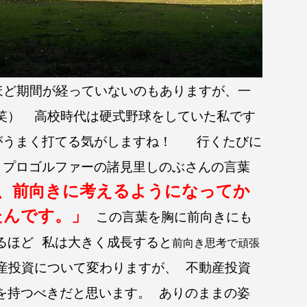
ほど期間が経っていないのもありますが、一
笑）
高校時代は硬式野球をしていた私です
がうまく打てる気がしますね！
行くたびに
プロゴルファーの諸見里しのぶさんの言葉
、前向きに考えるようになってか
たんです。」
この言葉を胸に前向きにも
るほど
私は大きく成長すると
前向き思考で頑張
産投資について変わりますが、
不動産投資
を持つべきだと思います。
ありのままの姿