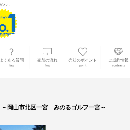
ださい。
よくある質問
売却の流れ
売却のポイント
ご成約情報
faq
flow
point
contracts
。～岡山市北区一宮 みのるゴルフ一宮～