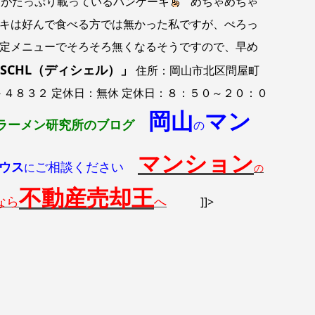
がたっぷり載っているパンケーキ
めちゃめちゃ
キは好んで食べる方では無かった私ですが、ぺろっ
メニューでそろそろ無くなるそうですので、早め
ESCHL（ディシェル）」
住所：岡山市北区問屋町
－４８３２ 定休日：無休 定休日：８：５０～２０：０
岡山
マン
ラーメン研究所のブログ
の
マンション
ウス
ご相談ください
に
の
不動産売却王
なら
へ
]]>