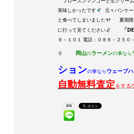
フローズンマンゴーと生クリーム
美味しかったです
元々パンケー
と食べてしまいました
夏期限定
「D
に行って見てください
９－１０１ 電話：０８６－２５０
岡山
ラーメン
０
の
の事なら
ション
ウェーブハ
の事なら
自動無料査定
をす
る