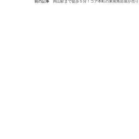
前の記事
岡山駅まで徒歩５分！コア本町の東南角部屋が売り