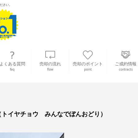
ださい。
よくある質問
売却の流れ
売却のポイント
ご成約情報
faq
flow
point
contracts
（トイヤチョウ みんなでぼんおどり）