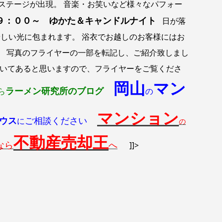
前に特設ステージが出現。 音楽・お笑いなど様々なパフォー
９：００～ ゆかた＆キャンドルナイト
日が落
しい光に包まれます。 浴衣でお越しのお客様にはお
写真のフライヤーの一部を転記し、ご紹介致しまし
いてあると思いますので、フライヤーをご覧くださ
岡山
マン
ラーメン研究所のブログ
ら
の
マンション
ウス
ご相談ください
に
の
不動産売却王
なら
へ
]]>