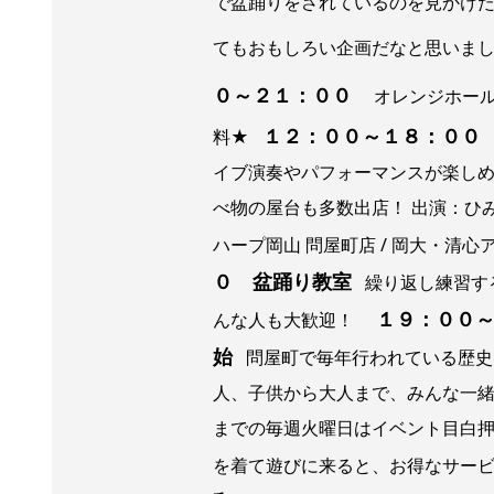
で盆踊りをされているのを見かけ
てもおもしろい企画だなと思いま
０～２１：００
オレンジホール
１２：００～１８：００
料★
イブ演奏やパフォーマンスが楽しめ
べ物の屋台も多数出店！ 出演：ひみつ / ka
ハープ岡山 問屋町店 / 岡大・清
０ 盆踊り教室
繰り返し練習する
１９：００
んな人も大歓迎！
始
問屋町で毎年行われている歴史
人、子供から大人まで、みんな一
までの毎週火曜日はイベント目白押
を着て遊びに来ると、お得なサー