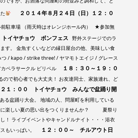
たのですが、お洒落な問屋町の街並みと調和して、と
２０１４年８月２４日（日）１２：０
した
前駐車場 （雨天時はオレンジホール内） ★参加無
 トイヤチョウ ボンフェス
野外ステージでのラ
ます。 金魚すくいなどの縁日屋台の他、美味しい食
po / strike three! / ヤマモトエイジ / グレース
１８：３０～１９：０
心アカペラサークル ビリペル
ので初心者でも大丈夫！ お友達同士、家族連れ、ど
～２１：００ トイヤチョウ みんなで盆踊り開
ある盆踊り大会。 地域の人、問屋町を利用している
緒に楽しい夏の思い出をつくりませんか？ 夏祭り
し！ ライブイベントやキャンドルナイト・・・浴衣
１２：００～ チルアウト日
ビスもいっぱい。