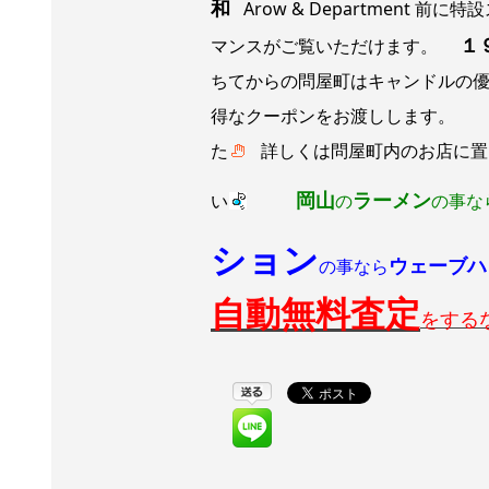
和
Arow & Department 
１
マンスがご覧いただけます。
ちてからの問屋町はキャンドルの優
得なクーポンをお渡しします。 
た
詳しくは問屋町内のお店に置
岡山
ラーメン
い
の
の事な
ション
ウェーブハ
の事なら
自動無料査定
をす
る