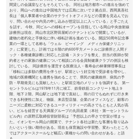
間貸しの会議室などもそろえている。 同社は地方都市への進出を強めて
おり、岡山への進出は中国地方では広島に次いで２拠点目。西岡真吾社
長は「個人事業者や企業のサテライトオフィスなどの需要を見込んでお
り、問い合わせや内見の申し込みが想定以上に入っている」と手ごたえ
を話す。 今秋、同ビルへの移転オープンを目指している岡山中央放射線
診療所は現在、岡山市北区野田屋町のテナントビルで開業しているが、
建物の老朽化と手狭化に伴い移転計画を進めている。開設50周年記念事
業の一環として名称も「ウェル ビーイング メディカ保健クリニッ
ク」に変更した。計画では６階の約600平方メートルに診療所と人間ド
ック・各種健康診断に対応した設備・スタッフを整え、担当の医師が契
約者とその家族の健康について相談にのる会員制健康クラブの併設も検
討している。 同診療所を運営する医療法人・養寿会の林肇輝理事長は
「移転には多額の費用を伴うが、駅前という好立地で受診者を増やし、
地域の医療機関とも連携を強めることで、県民の健康維持、病気の予
防・早期発見にも貢献したい」と駅前立地のメリットを強調する。 第一
セントラルビルは1978年11月に竣工、鉄骨鉄筋コンクリート地上９
階、地下２階。岡山駅とは地下道で直結し、雨の日でもぬれずに行き来
できる利便性に加え、物販、来店型店舗、企業のオフィスなど、顧客の
ニーズに柔軟に対応できるユーティリティーの高さでもともと人気が高
い。ビルを経営する天満屋グループの丸田産業（本社・第一セントラル
ビル内）の原野広取締役管財部長は「予想以上の早さで空室が埋まっ
た。イオンモール岡山の開業で、テナント各社は新たな客層を取り込み
たいという強い期待がある。現在も保育施設や学習塾、変わったところ
ではアクタースクールなど幅広い業種からの問い合わせがある」と語
る。