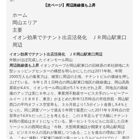
【次ページ】
周辺路線価も上昇
ホーム
岡山エリア
主要
イオン効果でテナント出店活発化 ＪＲ岡山駅東口
周辺
イオン効果でテナント出店活発化 ＪＲ岡山駅東口周辺
外観がほぼ完成したイオンモール岡山
周辺路線価も上昇
イオングループが岡山駅東口の旧林原の本社跡地に大
型ショッピングセンターの構想を明らかにしたのは2011年秋。年間
2000万人もの集客力は、確実に周辺の土地、テナントビルの価値を押し
上げている。 今年１月１日時点の岡山駅東口地区の路線価は、岡山高島
屋前が4.4％、イオンモール岡山前が5.1％それぞれ上昇、同地点の路線
価のアップは実に６年ぶり。事業用不動産サービス大手のシービーアー
ルイー（ＣＢＲＥ、東京）がまとめた昨年12月時点の市役所筋・岡山駅
西口の平均オフィス空室率も、３カ月前より1.5ポイント改善し9.4％と
なった。同じ調査ゾーンで過去５年間で最悪だった2011年９月時点の空
室率が14.9％だったことを考えると、この３年足らずで大幅にテナント
利用の需給はタイトになっている。第一セントラルビルに出店した日本
リージャスの西岡社長は「今秋、大型商業施設が開業する岡山駅周辺
は、ビジネスや人の流れが集積しつつある」ことを進出の理由に挙げ
る。 これに連動して駅東口地区は第一セントラルビルだけでなく、周辺