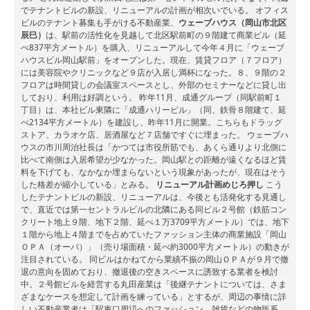
でテナントビルの新設、リニューアルの計画が相次いでいる。 オフィス
ビルのテナント募集も手がける不動産業、
ウェーブハウス（岡山市北区
辰巳）
は、駅前の活性化を見越して北区駅前町の９階建て商業ビル（延
べ837平方メートル）を購入、リニューアルして今年４月に「ウェーブ
ハウスビル岡山駅前」をオープンした。現在、賃貸フロア（７フロア）
には美容院やクリニックなど９店が入居し満杯になった。８、９階の２
フロアは時間貸しの会議室スペースとし、外部のセミナーなどに貸し出
しており、利用は好調という。 昨年11月、成通グループ（同駅前町１
丁目）は、本社ビル東隣に「成通ハリービル」（同、鉄骨８階建て、延
べ2134平方メートル）を建設し、昨年11月に開業。こちらもドラッグ
ストア、カラオケ店、居酒屋など７店舗ですぐに埋まった。 ウェーブハ
ウスの市川周治社長は「かつては市役所筋でも、あくら通りより北側に
比べて南側は入居希望が少なかった。岡山駅との距離が遠くなるほど賃
料を下げても、なかなか埋まらないという現象があったが、現在はそう
した格差が縮小している」とみる。
リニューアル計画めじろ押し
こう
したテナントビルの新設、リニューアルは、今後とも活発化する見通し
で、直近では第一セントラルビルの北隣にある同ビル２号館（鉄筋コン
クリート地上９階、地下２階、延べ１万3709平方メートル）では、地下
１階から地上４階までを占めていたファッション主体の商業施設「岡山
ＯＰＡ（オーパ）」（売り場面積・延べ約3000平方メートル）の動きが
注目されている。 同ビルはかねてから業績不振の岡山ＯＰＡが９月で撤
退の意向を固めており、撤退後の空きスペースに誘致する業者を検討
中。２号館ビルを経営する丸田産業は「後継テナントについては、さま
ざまなケースを想定して計画を練っている」とするが、周辺の事情に詳
しい不動産業者は「駅東口周辺へのファッション、雑貨などの物販系、