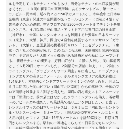
ルを予定しているテナントビルもあり、当分はテナントの出店攻勢が続
きそうだ。 ＪＲ岡山駅東口の至近距離にあるテナントビル、第一セント
ラルビル（同本町、延べ約２万7150平方メートル）。昨年度中に日本年
金機構（東京）関連の年金問題を扱うコールセンター（２階と４階）が
業務終了のため退館、空きフロアの約3300平方メートルでテナント募集
したところ、４月以降に登山用品・アウトドア用品専門店の好日山荘
（神戸市）、全国にレンタルオフィスを展開する外資系の日本リージャ
ス（東京）、大阪、神戸、岡山で４店舗を経営するエステサロン「ガラ
シャ」（大阪）、全国展開の脱毛専門サロン「ミュゼプラチナム」（東
京）の４社との契約が完了。このほかにも現在、医療機関と契約を協議
中で、予定通りだと人間ドック機能がある診療所が今秋にはオープンす
る。 新規テナントの概要は、好日山荘が１、２階に入居し、岡山駅前店
として６月20日にオープンした。２階部分の店舗に加え、１、２階にク
ライミングジム「グラビティリサーチ岡山」を出店した。ロープクライ
ミングエリアの高さは７メートル、ボルダリングエリアの最大斜度は
151度あり、本格的なインドアフリークライミングが楽しめる。 同店は
５月に閉店した岡山ビブレ（岡山市北区幸町）からの移転で、全体のフ
ロア面積は以前より３割ほど増えた。同店の西村達史ストアマネージャ
ーは「新店には、前の店にはなかったクライミングジムを備え、若者層
へのアピール力を強めた。相乗効果で売り上げを伸ばしたい」と言う。
レンタルオフィスの日本リージャスは、６月２日に「岡山第一セントラ
ルビジネスセンター」をオープン。４階の約540平方メートルに１～８
人用の貸しオフィス（3.8～16平方メートル）を計59室設け、月額４万
円からレンタルする。駅前の一等地をにらんで１日単位でもレンタル
し、有料で電話の取り次ぎや書類作成など秘書サービスも用意した。時