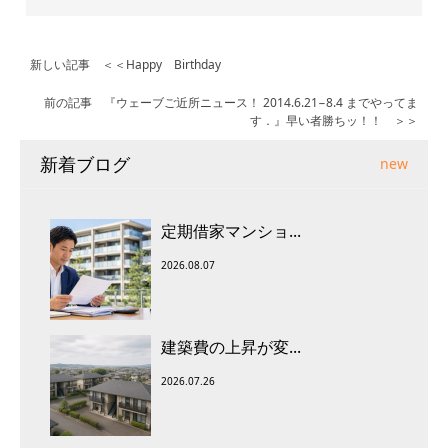
新しい記事 ＜＜
Happy Birthday
前の記事
『ウェーブご近所ニュース！ 2014.6.21−8.4 までやってま
す．』早い者勝ちッ！！
＞＞
新着ブログ
new
定期借家マンショ...
2026.08.07
建築費の上昇が変...
2026.07.26