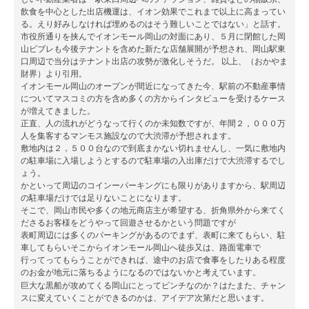
飲食を中心とした出店機運は、イオン効果でこれまで以上に高まってい
る。えり好みしなければ埋めるのはそう難しいことではない」と話す。
市役所通りを挟んでイオンモール岡山の対面にあり、５月に閉館した岡
山ビブレも今後テナントを含めた新たな店舗展開が予想され、岡山駅東
口周辺で当分はテナント出店の攻勢が激化しそうだ。 以上、（おかやま
財界）より引用。
イオンモール岡山のオープンが間近になってきた今、駅前の不動産事情
についてマスコミの方を含め多くの方からインタビューを受けるケース
が増えてきました。
正直、人の流れがどうなって行くのか未知数ですが、年間２，０００万
人を集客するマンモス施設なので大渋滞が予想されます。
敷地内は２，５００台なので到底まかない切れませんし、一気に敷地内
の駐車場に入場しようとするので駐車場の入出庫だけで大渋滞するでし
ょう。
かといって周辺のコインーパーキングにも限りがありますから、駅周辺
の駐車場だけでは足りないことになります。
そこで、岡山市民や多くの地元商店主が希望する、折角県外から来てく
ださるお客様をどうやって回遊させるかという問題ですが
表町周辺には多くのパーキングがあるのでまず、表町に来てもらい、駐
車してもらいそこからイオンモール岡山へ徒歩又は、路面電車で
行ってってもらうことができれば、途中のお店で食事をしたりある程度
のお金が地元に落ちるようになるのではないかと考えています。
巨大な黒船が攻めてくる岡山にとってピンチなのか？はたまた、チャン
スに変えていくことができるのかは、アイデア次第だと思います。