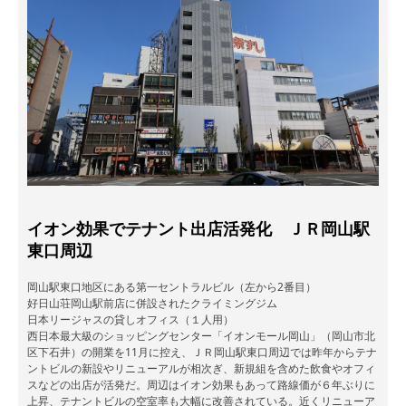
イオン効果でテナント出店活発化 ＪＲ岡山駅
東口周辺
岡山駅東口地区にある第一セントラルビル（左から2番目）
好日山荘岡山駅前店に併設されたクライミングジム
日本リージャスの貸しオフィス（１人用）
西日本最大級のショッピングセンター「イオンモール岡山」（岡山市北
区下石井）の開業を11月に控え、ＪＲ岡山駅東口周辺では昨年からテナ
ントビルの新設やリニューアルが相次ぎ、新規組を含めた飲食やオフィ
スなどの出店が活発だ。周辺はイオン効果もあって路線価が６年ぶりに
上昇、テナントビルの空室率も大幅に改善されている。近くリニューア