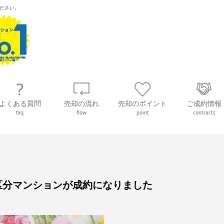
ださい。
よくある質問
売却の流れ
売却のポイント
ご成約情報
faq
flow
point
contracts
区分マンションが成約になりました