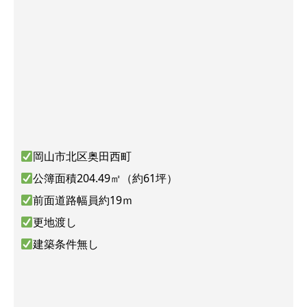
岡山市北区奥田西町
公簿面積204.49㎡（約61坪）
前面道路幅員約19ｍ
更地渡し
建築条件無し