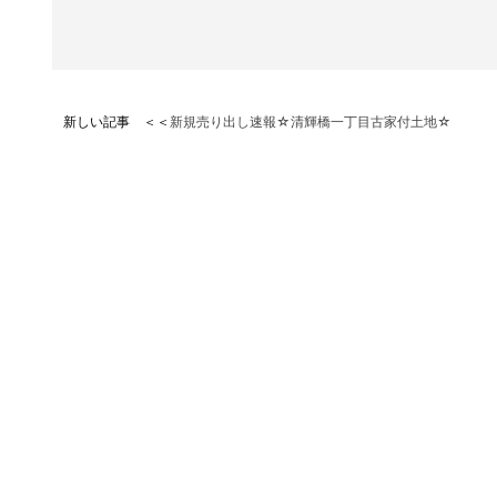
新しい記事 ＜＜
新規売り出し速報☆清輝橋一丁目古家付土地☆