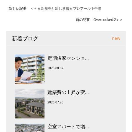
新しい記事 ＜＜
☆新規売り出し速報☆プレアール下中野
前の記事
Overcooked 2
＞＞
新着ブログ
new
定期借家マンショ...
2026.08.07
建築費の上昇が変...
2026.07.26
空室アパートで増...