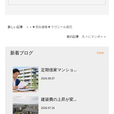
新しい記事 ＜＜
★売出速報★ラヴニール辰巳
前の記事
久々にマンボ
＞＞
新着ブログ
new
定期借家マンショ...
2026.08.07
建築費の上昇が変...
2026.07.26