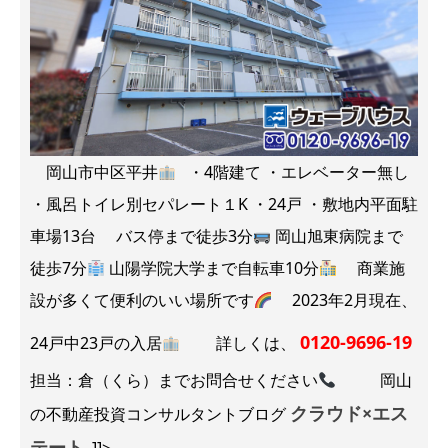
岡山市中区平井
・4階建て ・エレベーター無し
・風呂トイレ別セパレート１K ・24戸 ・敷地内平面駐
車場13台 バス停まで徒歩3分
岡山旭東病院まで
徒歩7分
山陽学院大学まで自転車10分
商業施
設が多くて便利のいい場所です
2023年2月現在、
0120-9696-19
24戸中23戸の入居
詳しくは、
担当：倉（くら）までお問合せください
岡山
クラウド×エス
の不動産投資コンサルタントブログ
テート