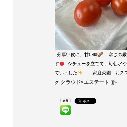
分厚い皮に、甘い味
寒さの厳し
す
シチューを立てて、毎朝水や
ていました
家庭菜園、おスス
クラウド×エステート
グ
]]>