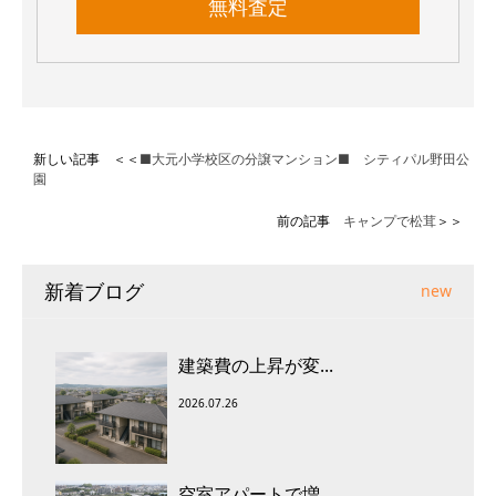
無料査定
新しい記事 ＜＜
■大元小学校区の分譲マンション■ シティパル野田公
園
前の記事
キャンプで松茸
＞＞
新着ブログ
new
建築費の上昇が変...
2026.07.26
空室アパートで増...