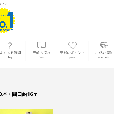
ださい。
よくある質問
売却の流れ
売却のポイント
ご成約情報
faq
flow
point
contracts
0坪・間口約16ｍ