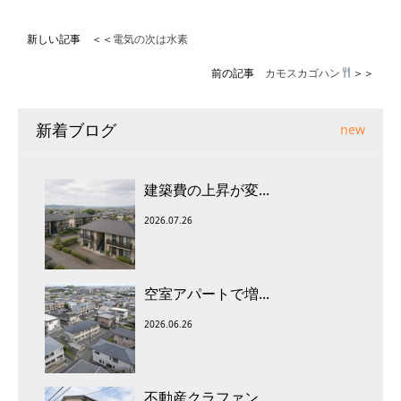
新しい記事 ＜＜
電気の次は水素
前の記事
カモスカゴハン
＞＞
新着ブログ
new
建築費の上昇が変...
2026.07.26
空室アパートで増...
2026.06.26
不動産クラファン...