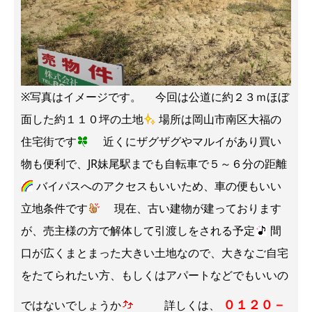
※写真はイメージです。 今回は公道に約２３ｍほぼ
面した約１１０坪の土地
場所は岡山市南区大福の
住宅街です
近くにザグザグやマルイがあり買い
物も便利で、JR妹尾駅までも自転車で５～６分の距離
バイパスへのアクセスもいいため、車の便もいい
立地条件です
現在、古い建物が建っております
が、売主様の方で解体して引渡しをされる予定
間
口が広くまとまった大きい土地なので、大きなご自宅
をたてられたい方、もしくはアパートなどでもいいの
０１２０－
ではないでしょうか
詳しくは、