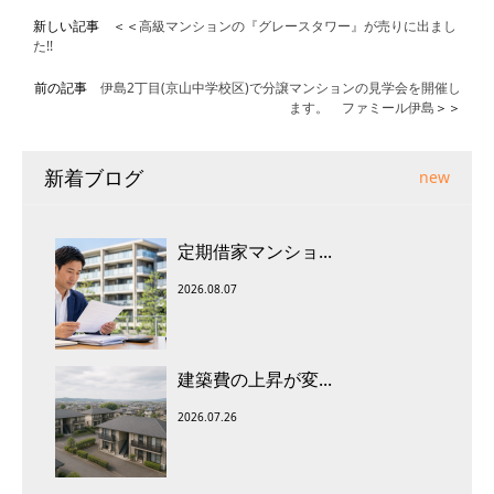
新しい記事 ＜＜
高級マンションの『グレースタワー』が売りに出まし
た!!
前の記事
伊島2丁目(京山中学校区)で分譲マンションの見学会を開催し
ます。 ファミール伊島
＞＞
新着ブログ
new
定期借家マンショ...
2026.08.07
建築費の上昇が変...
2026.07.26