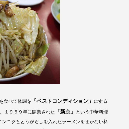
「ベストコンディション」
食べて体調を
にする
「新京」
、１９６９年に開業された
という中華料理
ニンニクととうがらしを入れたラーメンをまかない料