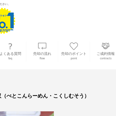
ださい。
よくある質問
売却の流れ
売却のポイント
ご成約情報
faq
flow
point
contracts
双（べとこんらーめん・こくしむそう）