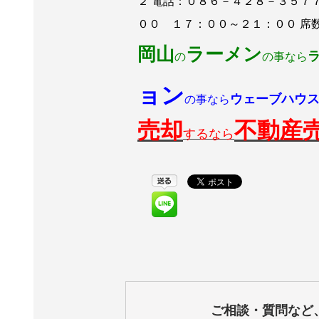
２ 電話：０８６－４２８－３５７
００ １７：００～２１：００ 
岡山
ラーメン
の
の事なら
ョン
ウェーブハウ
の事なら
売却
不動産
するなら
ご相談・質問など