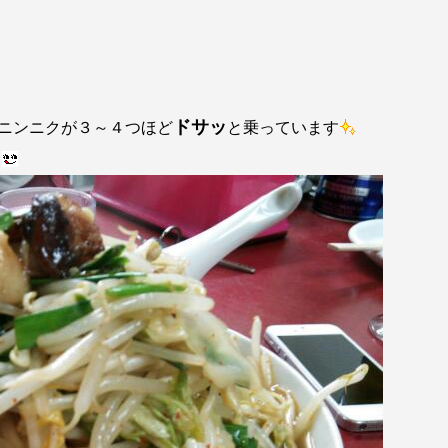
ドサッ
ニンニクが３～４つほど
と乗っています
ー