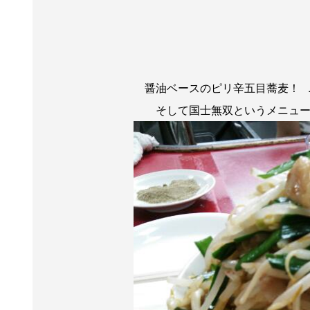
醤油ベースのピリ辛五目蕎麦！ 
そして国士無双というメニュ