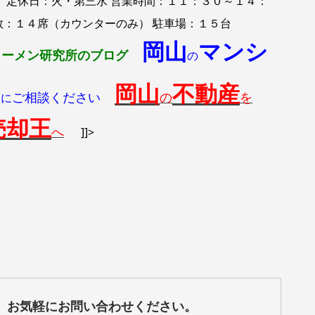
７ 定休日：火・第三水 営業時間：１１：３０～１４：
席数：１４席（カウンターのみ） 駐車場：１５台
岡山
マンシ
ラーメン研究所のブログ
の
岡山
不動産
ス
ご相談ください
の
を
に
売却王
へ
]]>
、お気軽にお問い合わせください。