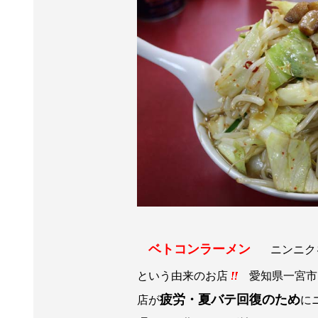
ベトコンラーメン
ニンニクを
という由来のお店
愛知県一宮市
疲労・夏バテ回復のため
店が
に