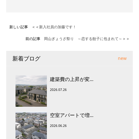
新しい記事 ＜＜
新入社員の加藤です！
前の記事
岡山ぎょうざ祭り ～恋する餃子に包まれて～
＞＞
新着ブログ
new
建築費の上昇が変...
2026.07.26
空室アパートで増...
2026.06.26