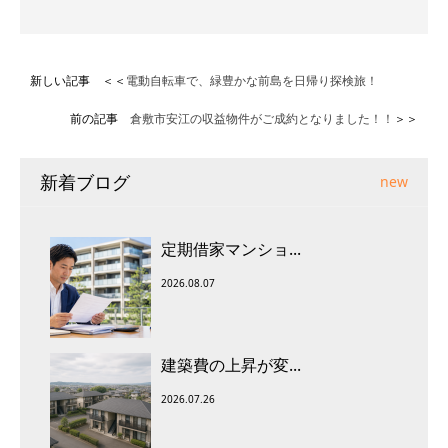
新しい記事 ＜＜
電動自転車で、緑豊かな前島を日帰り探検旅！
前の記事
倉敷市安江の収益物件がご成約となりました！！
＞＞
新着ブログ
new
定期借家マンショ...
2026.08.07
建築費の上昇が変...
2026.07.26