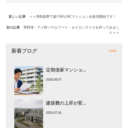
新しい記事 ＜＜
津島新野で築13年のRCマンションを販売開始です！
前の記事
男料理・アメ村ソウルフード・セイロンライスを作ってみまし
た
＞＞
新着ブログ
new
定期借家マンショ...
2026.08.07
建築費の上昇が変...
2026.07.26