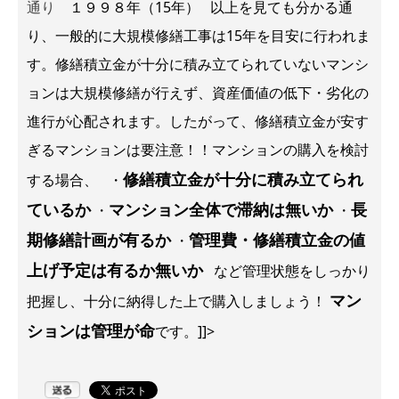
通り
１９９８年（15年） 以上を見ても分かる通
り、一般的に大規模修繕工事は15年を目安に行われま
す。修繕積立金が十分に積み立てられていないマンシ
ョンは大規模修繕が行えず、資産価値の低下・劣化の
進行が心配されます。したがって、修繕積立金が安す
ぎるマンションは要注意！！マンションの購入を検討
修繕積立金が十分に積み立てられ
する場合、 ・
ているか
マンション全体で滞納は無いか
長
・
・
期修繕計画が有るか
管理費・修繕積立金の値
・
上げ予定は有るか無いか
など管理状態をしっかり
マン
把握し、十分に納得した上で購入しましょう！
ションは管理が命
です。]]>