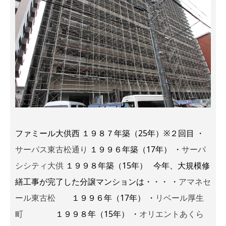
ファミール大供西 １９８７年築（25年）※２回目 ・
サーパス東古松通り
１９９６年築（17年） ・
サーパ
シシティ大供
１９９８年築（15年） 今年、大規模修
繕工事が完了した分譲マンションは・・・ ・
アマネセ
ール東古松
１９９６年（17年） ・
リベール厚生
町
１９９８年（15年） ・
オリエントあくら