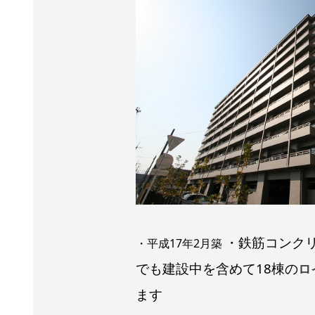
・鉄筋コンク
・平成17年2月築
でも建設中を含めて18棟の
ロ
ます