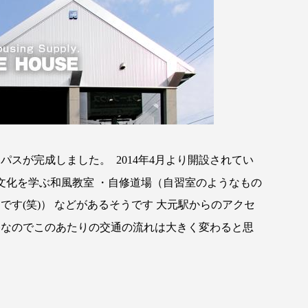
ンパスが完成しました。
年
月より開設されてい
2014
4
文化を学ぶ和風教室
・自修道場（自習室のようなもの
きです
笑
）
などがあるそうです
大元駅からのアクセ
(
)
路なのでこのあたりの交通の流れは大きく変わると思