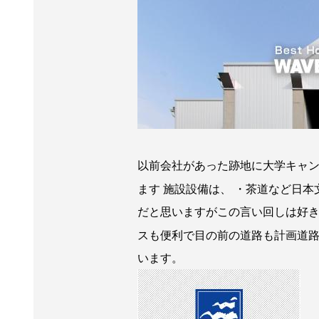
以前会社があった跡地に大学キャ
ます
施設設備は、
・茶道など日本
だと思いますがこの言い回しは好
スも便利で目の前の道路も計画道
います。