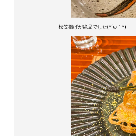
松笠
揚げが絶品でした(*´ω｀*)