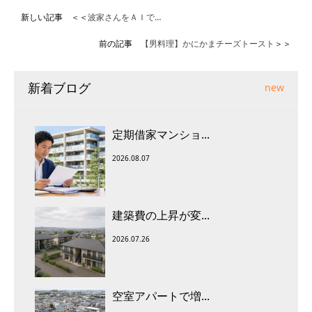
新しい記事 ＜＜
波家さんをＡＩで…
前の記事
【男料理】かにかまチーズトースト
＞＞
新着ブログ
new
定期借家マンショ...
2026.08.07
建築費の上昇が変...
2026.07.26
空室アパートで増...