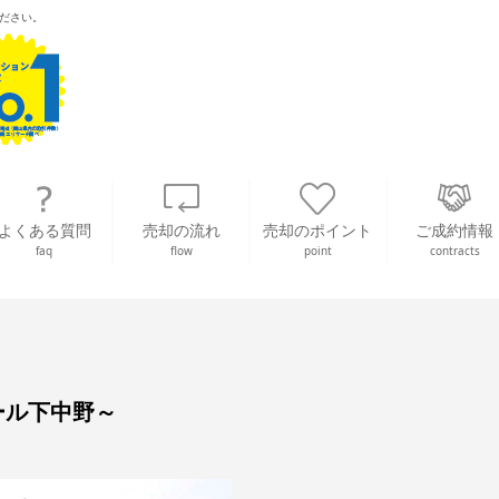
ださい。
よくある質問
売却の流れ
売却のポイント
ご成約情報
faq
flow
point
contracts
ール下中野～