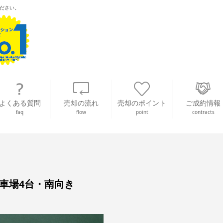
ださい。
よくある質問
売却の流れ
売却のポイント
ご成約情報
faq
flow
point
contracts
駐車場4台・南向き