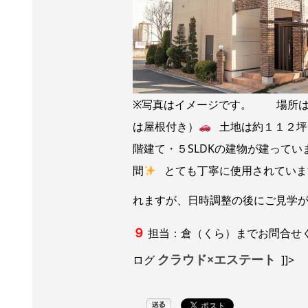
※写真はイメージです。 場所は
は屋根付き）
土地は約１１２坪
階建て・５SLDKの建物が建ってい
間
とても丁寧に使用されていま
れますが、日時調整の後にご見学
９
担当：倉（くら）までお問合せ
クラウド×エステート
ログ
]]>