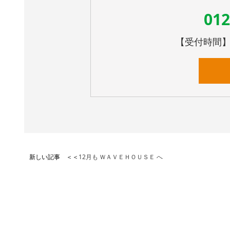
012
【受付時間】10
新しい記事 ＜＜
12月も ＷＡＶＥＨＯＵＳＥ へ