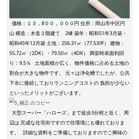
価格：１３，8００，０００円 住所：岡山市中区円
山 構造：木造２階建て 2棟 築年：昭和51年3月築・
昭和45年12月築 土地：256.31㎡（77.53坪） 建物：
55.72㎡（2DK）・79.50㎡（4DK） 満室時表面利回
り：9.5％ 土地面積が広く、物件価格に占める土地の
割合が大きな物件です。 元々は浄化槽でしたが、公共
下水に接続しておりランニングコストの 負担が少ない
といったメリットがございます。
大型スーパー「ハローズ」まで徒歩3分程と近く、周
辺は 完成な住宅街ですので住環境にも優れておりま
す。 詳細な資料をご準備しておりますのでご興味の