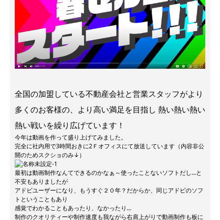
全国の加盟している不動産会社と営業スタッフがより
多くのお客様の、より高い満足を目指し 熱い熱い熱い
熱い戦いを繰り広げています！
今年は動画を作って盛り上げてみました。
完全に社内用で3時間おきに2Ｆオフィスにて放送しています（内容非公
開のためスクショのみ↓）
最初は動画制作なんてできるのかなぁ～使ったことないソフトだし…と
不安もありましたが
アドビユーザーになり、もうすぐ２０年？だからか、同じアドビのソフ
トということもあり
感覚でわかることもあったり、なかったり…
制作のクオリティーや制作速度も我ながら右肩上がりで動画制作も板に