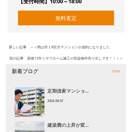
【受付時間】10:00～18:00
無料査定
新しい記事 ＜＜
岡山市１K区分マンションが成約になりました
前の記事
築後12年ミサワホーム施工の収益物件売り出しです！！
＞＞
新着ブログ
new
定期借家マンショ...
2026.08.07
建築費の上昇が変...