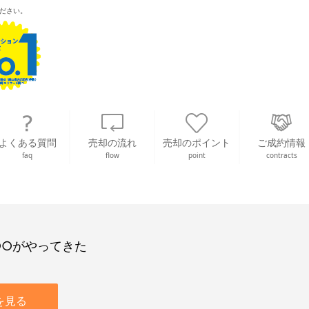
ださい。
よくある質問
売却の流れ
売却のポイント
ご成約情報
faq
flow
point
contracts
○○がやってきた
を見る