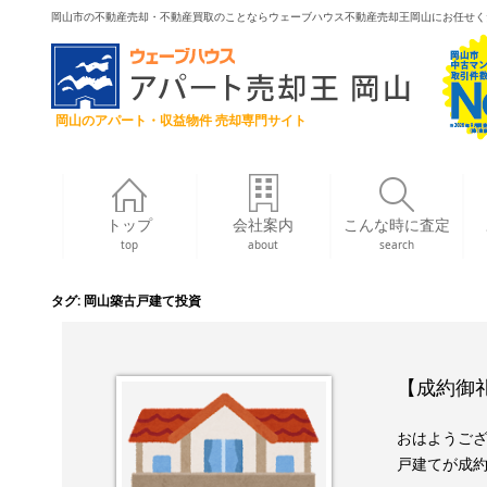
岡山市の不動産売却・不動産買取のことならウェーブハウス不動産売却王岡山にお任せく
岡山のアパート・収益物件 売却専門サイト
トップ
会社案内
こんな時に査定
top
about
search
タグ:
岡山築古戸建て投資
【成約御礼
おはようござ
戸建てが成