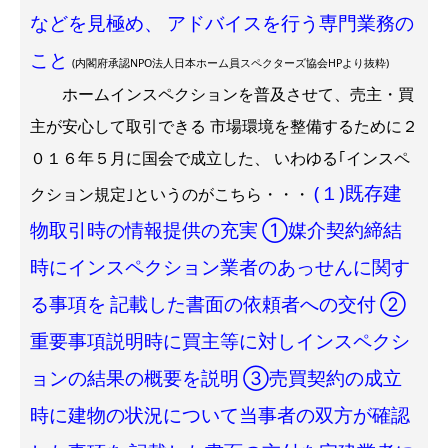
などを見極め、
アドバイスを行う専門業務の
こと
(内閣府承認NPO法人日本ホーム員スペクターズ協会HPより抜粋)
ホームインスペクションを普及させて、売主・買
主が安心して取引できる 市場環境を整備するために２
０１６年５月に国会で成立した、 いわゆる｢インスペ
(１)既存建
クション規定｣というのがこちら・・・
物取引時の情報提供の充実
①媒介契約締結
時にインスペクション業者のあっせんに関す
る事項を
記載した書面の依頼者への交付
②
重要事項説明時に買主等に対しインスペクシ
ョンの結果の概要を説明
③売買契約の成立
時に建物の状況について当事者の双方が確認